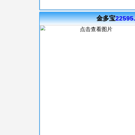
金多宝
22595