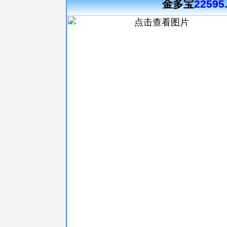
金多宝
22595