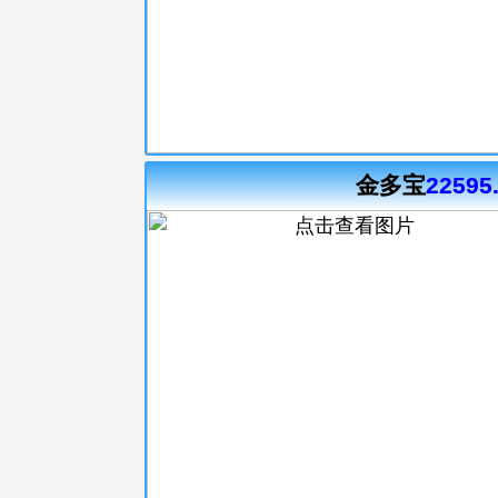
金多宝
22595