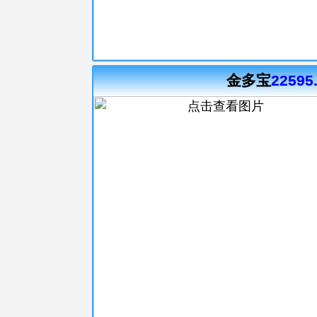
金多宝
22595