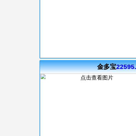
金多宝
22595